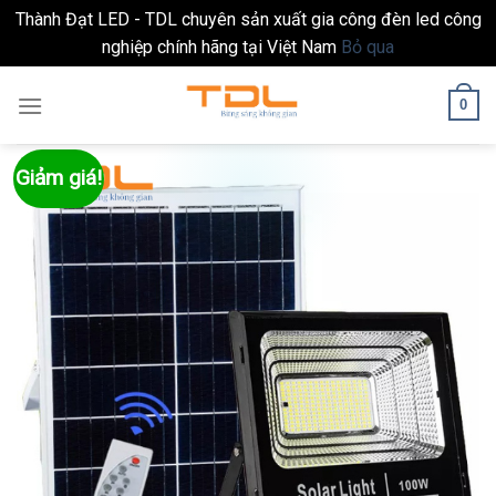
Thành Đạt LED - TDL chuyên sản xuất gia công đèn led công
nghiệp chính hãng tại Việt Nam
Bỏ qua
Skip
0
to
content
Giảm giá!