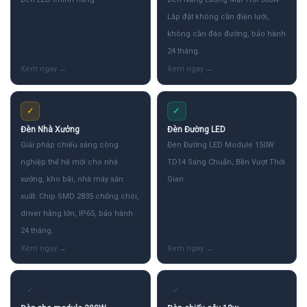
Lắp đặt không cần điện lưới,
không cần đào đường, bảo hành
24 tháng.
✓
✓
Đèn Nhà Xưởng
Đèn Đường LED
Giải pháp chiếu sáng công
Đèn Đường LED Module 150W
nghiệp thế hệ mới cho nhà
TD14 Sáng Chuẩn, Bền Vượt Thời
xưởng, kho bãi, nhà máy sản
Gian
xuất. Chip SMD 2835 chống chói,
driver hãng lớn, IP65, bảo hành
24 tháng.
✓
✓