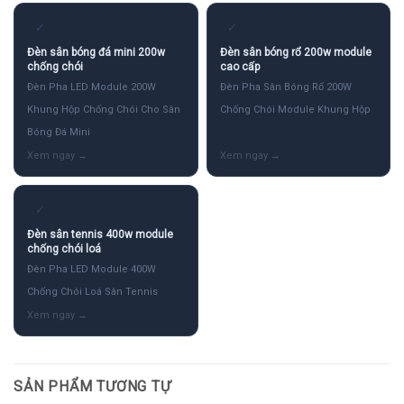
✓
✓
Đèn sân bóng đá mini 200w
Đèn sân bóng rổ 200w module
chống chói
cao cấp
Đèn Pha LED Module 200W
Đèn Pha Sân Bóng Rổ 200W
Khung Hộp Chống Chói Cho Sân
Chống Chói Module Khung Hộp
Bóng Đá Mini
✓
Đèn sân tennis 400w module
chống chói loá
Đèn Pha LED Module 400W
Chống Chói Loá Sân Tennis
SẢN PHẨM TƯƠNG TỰ