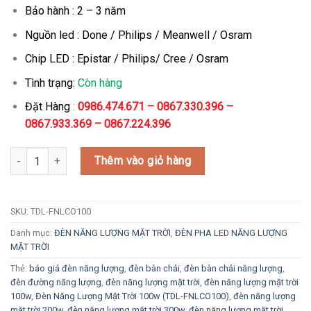
2.100.000₫.
là:
Bảo hành : 2 – 3 năm
1.140.000₫.
Nguồn led : Done / Philips / Meanwell / Osram
Chip LED : Epistar / Philips/ Cree / Osram
Tình trạng:
Còn hàng
Đặt Hàng
:
0986.474.671 – 0867.330.396 –
0867.933.369 – 0867.224.396
Đèn Năng Lượng Mặt Trời 100w (TDL-FNLCO100) số lượng
Thêm vào giỏ hàng
SKU:
TDL-FNLCO100
Danh mục:
ĐÈN NĂNG LƯỢNG MẶT TRỜI
,
ĐÈN PHA LED NĂNG LƯỢNG
MẶT TRỜI
Thẻ:
báo giá đèn năng lượng
,
đèn bàn chải
,
đèn bàn chải năng lượng
,
đèn đường năng lượng
,
đèn năng lượng mặt trời
,
đèn năng lượng mặt trời
100w
,
Đèn Năng Lượng Mặt Trời 100w (TDL-FNLCO100)
,
đèn năng lượng
mặt trời 200w
,
đèn năng lượng mặt trời 300w
,
đèn năng lượng mặt trời