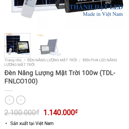
Trang chủ
/
ĐÈN NĂNG LƯỢNG MẶT TRỜI
/
ĐÈN PHA LED NĂNG
LƯỢNG MẶT TRỜI
Đèn Năng Lượng Mặt Trời 100w (TDL-
FNLCO100)
Giá
Giá
2.100.000
₫
1.140.000
₫
gốc
hiện
Sản xuất tại Việt Nam
là:
tại