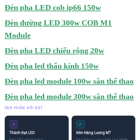
Đèn pha LED cob ip66 150w
Đèn đường LED 300w COB M1
Module
Đèn pha LED chiếu rộng 20w
Đèn pha led thấu kính 150w
Đèn pha led module 100w sân thể thao
Đèn pha led module 300w sân thể thao
SẢN PHẨM NỔI BẬT
✓
✓
Thành Đạt LED
Đèn Năng Lượng MT
Đèn LED chính hãng
Đèn Năng Lượng Mặt Trời 300W