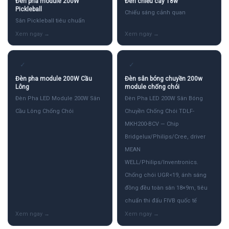
Đèn pha module 200W
Đèn chiếu cây 18w
Pickleball
Chiếu sáng cảnh quan
Sân Pickleball tiêu chuẩn
✓
✓
Đèn pha module 200W Cầu
Đèn sân bóng chuyền 200w
Lông
module chống chói
Đèn Pha LED Module 200W Sân
Đèn Pha LED 200W Sân Bóng
Cầu Lông Chống Chói
Chuyền Chống Chói TDLF-
MKH200-BCV — Chip
Bridgelux/Philips/Cree, driver
MEAN
WELL/Philips/Inventronics.
Chống chói UGR<19, ánh sáng
đồng đều toàn sân 18×9m, tiêu
chuẩn thi đấu FIVB quốc tế