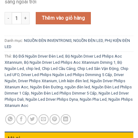
sáng ngoài trời
Nguồn điện 150W: Lựa chọn mạnh mẽ cho hệ thống chiếu sáng ngoà
Thêm vào giỏ hàng
Danh mục:
NGUỒN ĐÈN INVENTRONIS
,
NGUỒN ĐÈN LED
,
PHỤ KIỆN ĐÈN
LED
Thẻ:
Bộ Đổi Nguồn Driver Đèn Led
,
Bộ Nguồn Driver Led Philips Aoc
Xitannium
,
Bộ Nguồn Driver Led Philips Aoc Xitannium Diming 1
,
Bộ
Nguồn Led
,
chip led
,
Chip Led Cầu Cảng
,
Chip Led Sân Vận Động
,
Chip
Led UFO
,
Driver Led Philips Nguồn Led Philips Dimming 5 Cấp
,
Driver
Nguồn
,
Driver Philips Xitanium
,
Linh kiện đèn led
,
Nguồn Driver Philips
Xitanium Aoc
,
Nguồn Đèn Đường
,
nguồn đèn led
,
Nguồn Đèn Led Philips
Dimmer 1 Cấp
,
Nguồn Đèn Led Philips Dimmer 5 Cấp
,
Nguồn Led Driver
Philips Dali
,
Nguồn Led Driver Philips Dyna
,
Nguồn Pha Led
,
Nguồn Philips
Xitanium Aoc