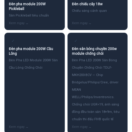
Đèn pha module 200W
Đèn chiếu cây 18w
Pickleball
Chiếu sáng cảnh quan
Sân Pickleball tiêu chuẩn
✓
✓
Đèn pha module 200W Cầu
Đèn sân bóng chuyền 200w
Lông
module chống chói
Đèn Pha LED Module 200W Sân
Đèn Pha LED 200W Sân Bóng
Cầu Lông Chống Chói
Chuyền Chống Chói TDLF-
MKH200-BCV — Chip
Bridgelux/Philips/Cree, driver
MEAN
WELL/Philips/Inventronics.
Chống chói UGR<19, ánh sáng
đồng đều toàn sân 18×9m, tiêu
chuẩn thi đấu FIVB quốc tế