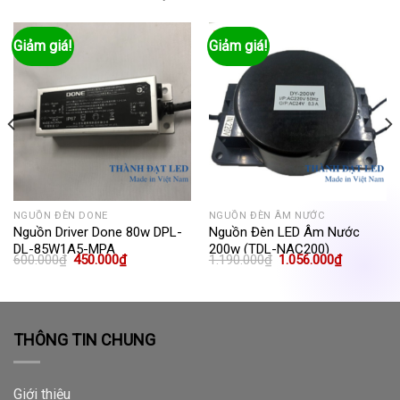
Giảm giá!
Giảm giá!
NGUỒN ĐÈN DONE
NGUỒN ĐÈN ÂM NƯỚC
Nguồn Driver Done 80w DPL-
Nguồn Đèn LED Âm Nước
DL-85W1A5-MPA
200w (TDL-NAC200)
Giá
Giá
Giá
Giá
600.000
₫
450.000
₫
1.190.000
₫
1.056.000
₫
gốc
hiện
gốc
hiện
là:
tại
là:
tại
600.000₫.
là:
1.190.000₫.
là:
0₫.
450.000₫.
1.056.000
THÔNG TIN CHUNG
Giới thiệu