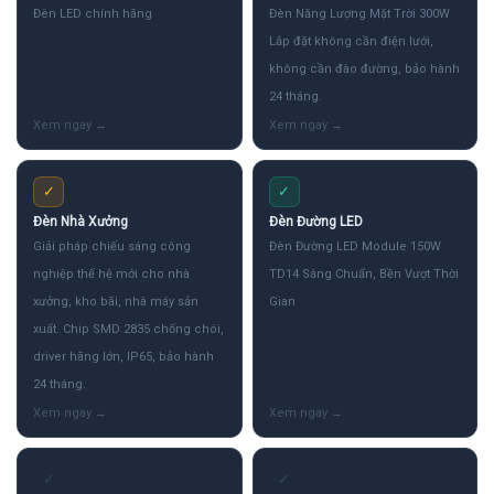
Đèn LED chính hãng
Đèn Năng Lượng Mặt Trời 300W
Lắp đặt không cần điện lưới,
không cần đào đường, bảo hành
24 tháng.
✓
✓
Đèn Nhà Xưởng
Đèn Đường LED
Giải pháp chiếu sáng công
Đèn Đường LED Module 150W
nghiệp thế hệ mới cho nhà
TD14 Sáng Chuẩn, Bền Vượt Thời
xưởng, kho bãi, nhà máy sản
Gian
xuất. Chip SMD 2835 chống chói,
driver hãng lớn, IP65, bảo hành
24 tháng.
✓
✓