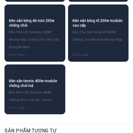
✓
✓
Đèn sân bóng đá mini 200w
Đèn sân bóng rổ 200w module
chống chói
cao cấp
Đèn Pha LED Module 200W
Đèn Pha Sân Bóng Rổ 200W
Khung Hộp Chống Chói Cho Sân
Chống Chói Module Khung Hộp
Bóng Đá Mini
✓
Đèn sân tennis 400w module
chống chói loá
Đèn Pha LED Module 400W
Chống Chói Loá Sân Tennis
SẢN PHẨM TƯƠNG TỰ