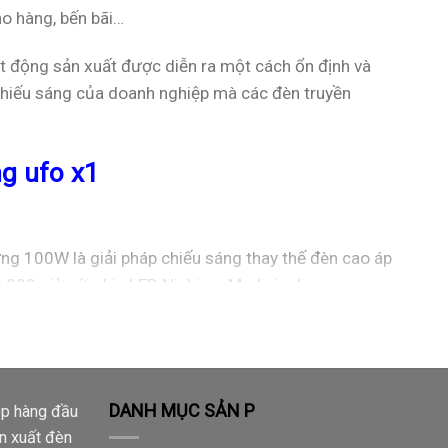
o hàng, bến bãi…
 động sản xuất được diễn ra một cách ổn định và
hiếu sáng của doanh nghiệp mà các đèn truyền
g ufo x1
g 100W là giải pháp chiếu sáng thay thế đèn cao áp
0.000 giờ với chip LED Nichia – Made in Japan
 cùng với độ hoàn màu cao là thiết bị chiếu sáng nhà
DANH MỤC SẢN P
ệp hàng đầu
ản xuất đèn