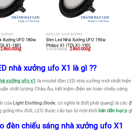
À XƯỞNG
ĐÈN LED NHÀ XƯỞNG
à Xưởng UFO 180w
Đèn Led Nhà Xưởng UFO 190w
(TDLX1-180)
Philips X1 (TDLX1-190)
Giá
Giá
Giá
Giá
2.860.000
₫
3.570.000
₫
2.860.000
₫
gốc
hiện
gốc
hiện
là:
tại
là:
tại
3.570.000₫.
là:
3.570.000₫.
là:
2.860.000₫.
2.860.000₫.
D nhà xưởng ufo X1 là gì ??
hà xưởng ufo x1
là model đèn LED nhà xưởng mới nhất hiện n
huẩn chất lượng Châu Âu, tiết kiệm điện an toàn chiếu sáng.
tắt của
Light Emitting Diode
, có nghĩa là điốt phát quang) là các
đ
g giống như điốt, LED được cấu tạo từ một khối
bán dẫn loại p
gh
ạo đèn
chiếu sáng
nhà xưởng ufo X1