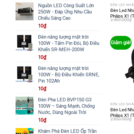
Nguồn LED Công Suất Lớn
ĐÈN LED NH
Đèn Led Nh
250W - Đáp Ứng Nhu Cầu
Philips X1 
Chiếu Sáng Cao
2.400.000
₫
10
₫
Đèn năng lượng mặt trời
Giảm giá!
100W - Tấm Pin Đôi, Bộ Điều
Khiển SR-MEH-200W
10
₫
Đèn năng lượng mặt trời
100W - Bộ Điều Khiển SRNE,
Pin 102Ah
10
₫
Đèn Pha LED BVP150 G3
ĐÈN LED NH
100W – Sáng Mạnh, Chống
Đèn Led Nh
Nước, Dùng Ngoài Trời
Philips X1 
2.850.000
₫
10
₫
Khám Phá Đèn LED Ốp Trần