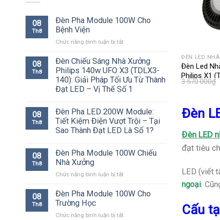
Đèn Pha Module 100W Cho
08
Bệnh Viện
Th8
ở
Chức năng bình luận bị tắt
Đèn
ĐÈN LED NH
Pha
Đèn Chiếu Sáng Nhà Xưởng
08
Đèn Led Nh
Module
Philips 140w UFO X3 (TDLX3-
Th8
Philips X1 
100W
140): Giải Pháp Tối Ưu Từ Thành
3.570.000
₫
Cho
Đạt LED – Vị Thế Số 1
Bệnh
Viện
Đèn LE
Đèn Pha LED 200W Module:
08
Tiết Kiệm Điện Vượt Trội – Tại
Th8
Sao Thành Đạt LED Là Số 1?
Đèn LED n
đạt tiêu c
Đèn Pha Module 100W Chiếu
08
Nhà Xưởng
Th8
LED (viết 
ở
Chức năng bình luận bị tắt
Đèn
ngoại
. Cũn
Pha
Đèn Pha Module 100W Cho
08
Module
Trường Học
Th8
Cấu t
100W
ở
Chức năng bình luận bị tắt
Chiếu