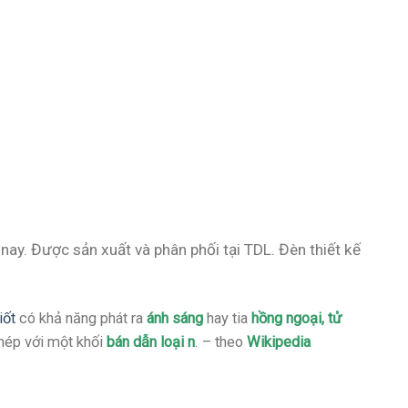
ay. Được sản xuất và phân phối tại TDL. Đèn thiết kế
iốt
có khả năng phát ra
ánh sáng
hay tia
hồng ngoại
,
tử
ép với một khối
bán dẫn loại n
. – theo
Wikipedia