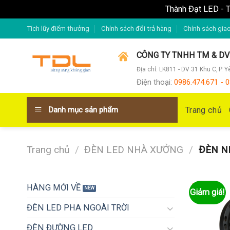
Thành Đạt LED - T
Skip
Tích lũy điểm thưởng
Chính sách đổi trả hàng
Chính sách gia
to
content
CÔNG TY TNHH TM & D
Địa chỉ: LK811 - DV 31 Khu C, P. 
Điện thoại
:
0986.474.671 - 0
Trang chủ
Danh mục sản phẩm
Trang chủ
/
ĐÈN LED NHÀ XƯỞNG
/
ĐÈN N
HÀNG MỚI VỀ
Giảm giá!
ĐÈN LED PHA NGOÀI TRỜI
ĐÈN ĐƯỜNG LED