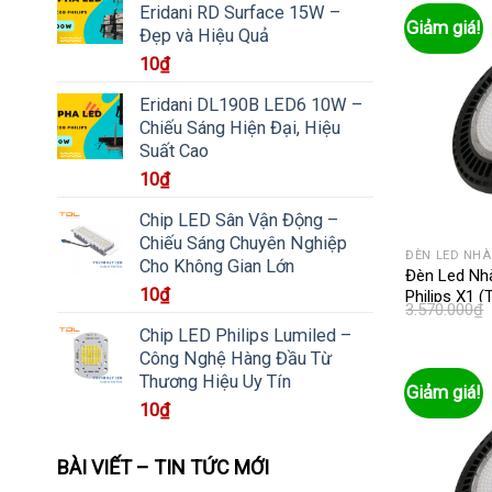
Eridani RD Surface 15W –
Giảm giá!
Đẹp và Hiệu Quả
10
₫
Eridani DL190B LED6 10W –
Chiếu Sáng Hiện Đại, Hiệu
Suất Cao
10
₫
Chip LED Sân Vận Động –
Chiếu Sáng Chuyên Nghiệp
ĐÈN LED NH
Cho Không Gian Lớn
Đèn Led Nh
10
₫
Philips X1 
3.570.000
₫
Chip LED Philips Lumiled –
Công Nghệ Hàng Đầu Từ
Thương Hiệu Uy Tín
Giảm giá!
10
₫
BÀI VIẾT – TIN TỨC MỚI