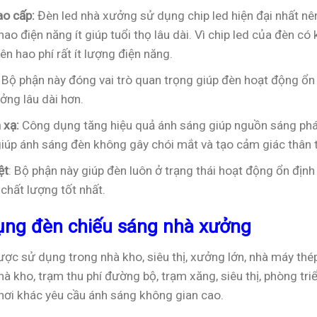
ao cấp:
Đèn led nhà xưởng sử dụng chip led hiện đại nhất nên 
hao điện năng ít giúp tuổi thọ lâu dài. Vì chip led của đèn 
n hao phí rất ít lượng điện năng.
: Bộ phận này đóng vai trò quan trọng giúp đèn hoạt động ổn 
ởng lâu dài hơn.
 xạ:
Công dụng tăng hiệu quả ánh sáng giúp nguồn sáng phát
iúp ánh sáng đèn không gây chói mắt và tạo cảm giác thân t
ệt
: Bộ phận này giúp đèn luôn ở trạng thái hoạt động ổn định
 chất lượng tốt nhất.
ụng đèn chiếu sáng nhà xưởng
ợc sử dụng trong nhà kho, siêu thị, xưởng lớn, nhà máy th
nhà kho, trạm thu phí đường bộ, trạm xăng, siêu thị, phòng tr
nơi khác yêu cầu ánh sáng không gian cao.