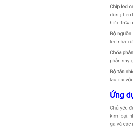
Đèn
Nhà
Chip led c
Pha
Xưởng
Module
dụng tiêu 
100W
hơn 95% nê
Cho
Trường
Bộ nguồn
Học
led nhà xư
Chóa phản
phận này g
Bộ tản nhi
lâu dài với
Ứng d
Chủ yếu đư
kim loại, 
ga và các 