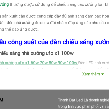
xưởng
thường được sử dụng để chiếu sáng các xưởng lớn, kh
 sản xuất cần được cung cấp đầy đủ ánh sáng đảm bảo hoạt
 Nên
đèn nhà xưởng
được ra đời nhằm đáp ứng các nhu cầu c
ng thể đáp ứng được.
ẫu công suất của đèn
chiếu sáng
xưởn
hiếu sáng nhà xưởng ufo x1 100w
nhà xưởng ufo x1 60w 70w 80w 90w 100w
Đèn LED nhà xưởn
de, đèn cao áp Sodium truyền thống. Tuổi thọ cao lên đến 5
Xem thêm
LED nhà xưởng 100w tiết kiệm điện đến 4 lần, ánh sáng lạnh
 đại, an toàn, tiết kiệm điện nhất hiện nay.
ẨM
Thành Đạt Led Là doanh nghi
trong lĩnh vực phân phối và s