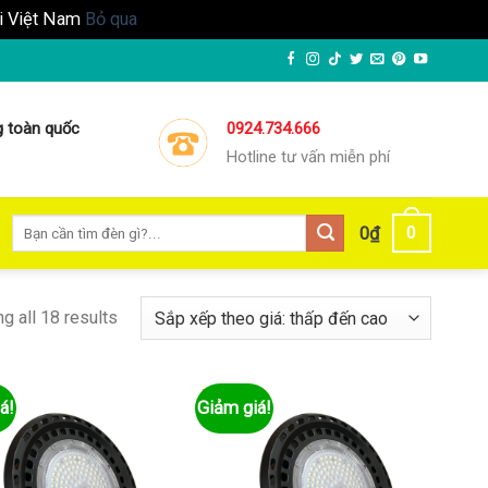
ại Việt Nam
Bỏ qua
g toàn quốc
0924.734.666
Hotline tư vấn miễn phí
Tìm
0
0
₫
kiếm:
g all 18 results
á!
Giảm giá!