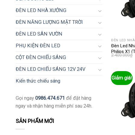
ĐÈN LED NHÀ XƯỞNG
ĐÈN NĂNG LƯỢNG MẶT TRỜI
ĐÈN LED SÂN VƯỜN
ĐÈN LED NH
PHỤ KIỆN ĐÈN LED
Đèn Led Nh
Philips X1 
2.400.000
₫
CỘT ĐÈN CHIẾU SÁNG
ĐÈN LED CHIẾU SÁNG 12V 24V
Giảm giá!
Kiến thức chiếu sáng
Gọi ngay
0986.474.671
để đặt hàng
ngay và nhận hàng miễn phí sau 24h.
SẢN PHẨM MỚI