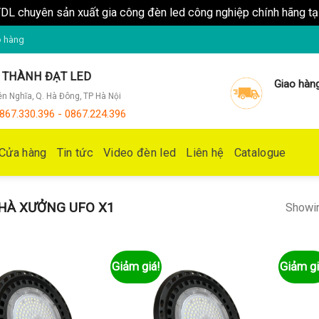
DL chuyên sản xuất gia công đèn led công nghiệp chính hãng t
o hàng
V THÀNH ĐẠT LED
Giao hàn
Yên Nghĩa, Q. Hà Đông, TP Hà Nội
867.330.396 - 0867.224.396
Cửa hàng
Tin tức
Video đèn led
Liên hệ
Catalogue
HÀ XƯỞNG UFO X1
Showin
Giảm giá!
Giảm gi