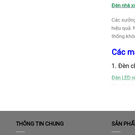
Đèn nhà 
Các xưởng
hiệu quả.
thống khô
Các m
1. Đèn c
Đèn LED 
Metal Hali
100%. Đèn 
xưởng hiện
THÔNG TIN CHUNG
SẢN PH