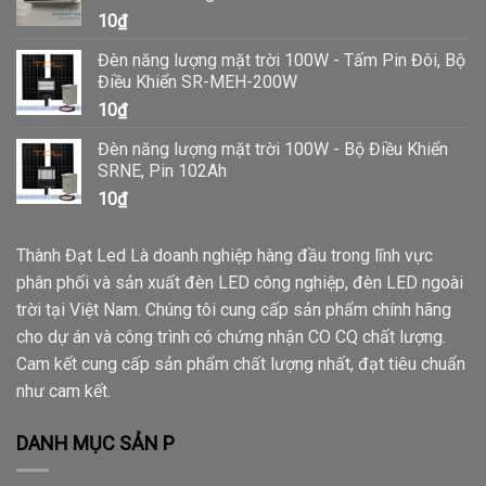
10
₫
trí khu vực sân vườn, tạo điểm nhấn và vẻ đẹp
Đèn năng lượng mặt trời 100W - Tấm Pin Đôi, Bộ
thẩm mỹ cho không gian ngoại thất.
Điều Khiển SR-MEH-200W
10
₫
2. **Lối Đi và Đường Dạo**: Cung cấp ánh
Đèn năng lượng mặt trời 100W - Bộ Điều Khiển
sáng an toàn và rõ ràng cho các lối đi, đường
SRNE, Pin 102Ah
10
₫
dạo trong sân vườn hoặc công viên, giúp
người đi bộ dễ dàng di chuyển vào ban đêm.
Thành Đạt Led Là doanh nghiệp hàng đầu trong lĩnh vực
phân phối và sản xuất đèn LED công nghiệp, đèn LED ngoài
3. **Chiếu Sáng Cảnh Quan**: Được sử dụng
trời tại Việt Nam. Chúng tôi cung cấp sản phẩm chính hãng
cho dự án và công trình có chứng nhận CO CQ chất lượng.
để chiếu sáng các chi tiết cảnh quan như cây
Cam kết cung cấp sản phẩm chất lượng nhất, đạt tiêu chuẩn
cối, tượng đài, hồ cá hoặc các tiểu cảnh trong
như cam kết.
sân vườn.
DANH MỤC SẢN P
4. **Khu Vui Chơi và Giải Trí Ngoài Trời**: