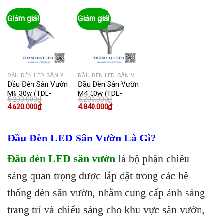
4.900.000₫.
là:
5.200.000₫.
là:
5.200.000₫.
là:
4.400.000₫.
4.400.000₫.
4.620.000₫
Giảm giá!
Giảm giá!
ĐẦU ĐÈN LED SÂN VƯỜN
ĐẦU ĐÈN LED SÂN VƯỜN
Đầu Đèn Sân Vườn
Đầu Đèn Sân Vườn
M6 30w (TDL-
M4 50w (TDL-
5.200.000
₫
5.200.000
₫
DNSVMM6)
DNSVMM4)
Giá
Giá
Giá
Giá
4.620.000
₫
4.840.000
₫
gốc
hiện
gốc
hiện
là:
tại
là:
tại
5.200.000₫.
là:
5.200.000₫.
là:
4.620.000₫.
4.840.000₫.
Đầu Đèn LED Sân Vườn Là Gì?
Đầu đèn LED sân vườn
là bộ phận chiếu
sáng quan trọng được lắp đặt trong các hệ
thống đèn sân vườn, nhằm cung cấp ánh sáng
trang trí và chiếu sáng cho khu vực sân vườn,