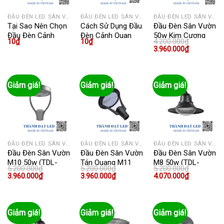
ĐẦU ĐÈN LED SÂN VƯỜN
ĐẦU ĐÈN LED SÂN VƯỜN
ĐẦU ĐÈN LED SÂN VƯỜN
Tại Sao Nên Chọn
Cách Sử Dụng Đầu
Đầu Đèn Sân Vườn
Đầu Đèn Cảnh
Đèn Cảnh Quan
50w Kim Cương
10
₫
10
₫
4.200.000
₫
Quan 60W Cho
50W Để Tạo Điểm
(TDL-NSVKC600)
Giá
Giá
3.960.000
₫
Sân Vườn Của
Nhấn Trong Vườn
gốc
hiện
là:
tại
Bạn?
4.200.000₫.
là:
3.960.000₫
Giảm giá!
Giảm giá!
Giảm giá!
ĐẦU ĐÈN LED SÂN VƯỜN
ĐẦU ĐÈN LED SÂN VƯỜN
ĐẦU ĐÈN LED SÂN VƯỜN
Đầu Đèn Sân Vườn
Đầu Đèn Sân Vườn
Đầu Đèn Sân Vườn
M10 50w (TDL-
Tán Quang M11
M8 50w (TDL-
5.200.000
₫
5.200.000
₫
5.200.000
₫
DNSVMM10)
50w (TDL-
DNSVMM8)
Giá
Giá
Giá
Giá
Giá
Giá
3.960.000
₫
3.960.000
₫
4.070.000
₫
DNSVMK50)
gốc
hiện
gốc
hiện
gốc
hiện
là:
tại
là:
tại
là:
tại
5.200.000₫.
là:
5.200.000₫.
là:
5.200.000₫.
là:
3.960.000₫.
3.960.000₫.
4.070.000₫
Giảm giá!
Giảm giá!
Giảm giá!