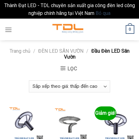
Thành Đạt LED - TDL chuyên sản xuất gia công đèn led công
nghiệp chính hãng tại Việt Nam
Bỏ qua
Skip
0
to
content
Trang chủ
/
ĐÈN LED SÂN VƯỜN
/
Đầu Đèn LED Sân
Vườn
LỌC
Giảm giá!