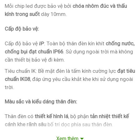
Mỗi chip led được bảo vệ bởi
chóa nhôm đúc và thấu
kính trong suốt
dày 10mm.
Cấp độ bảo vệ:
Cấp độ bảo vệ
IP
: Toàn bộ thân đèn kín khít
chống nước,
chống bụi đạt chuẩn IP66
. Sử dụng ngoài trời mà không
cần thiết bị bảo vệ đi kèm.
Tiêu chuẩn IK: Bề mặt đèn là tấm kính cường lực
đạt tiêu
chuẩn IK08
, đáp ứng yêu cầu khắt khe khi sử dụng ngoài
trời.
Màu sắc và kiểu dáng thân đèn:
Thân đèn có
thiết kế hình lá
, bộ phận
tản nhiệt thiết kế
cánh khe rãnh sâu
bố trí dọc phía sau thân đèn.
Vỏ đèn được sơn tĩnh điện
màu đen hoặc màu xám
. Có
Xem thêm