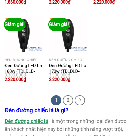
Giá
Giá
Giá
Giá
Giá
Giá
1.860.000
₫
2.220.000
₫
2.220.000
₫
(TDLDLD)
gốc
hiện
gốc
hiện
gốc
hiện
là:
tại
là:
tại
là:
tại
2.200.000₫.
là:
3.300.000₫.
là:
3.300.000₫.
là:
1.860.000₫.
2.220.000₫.
2.220.000₫
Giảm giá!
Giảm giá!
ĐÈN ĐƯỜNG CHIẾC LÁ
ĐÈN ĐƯỜNG CHIẾC LÁ
Đèn Đường LED Lá
Đèn Đường LED Lá
160w (TDLDLD-
170w (TDLDLD-
3.300.000
₫
3.300.000
₫
160)
170)
Giá
Giá
Giá
Giá
2.220.000
₫
2.220.000
₫
gốc
hiện
gốc
hiện
là:
tại
là:
tại
3.300.000₫.
là:
3.300.000₫.
là:
2.220.000₫.
2.220.000₫.
1
2
Đèn đường chiếc lá là gì?
Đèn đường chiếc lá
là một trong những loại đèn được
ăn khách nhất hiện nay bởi những tính năng vượt trội,