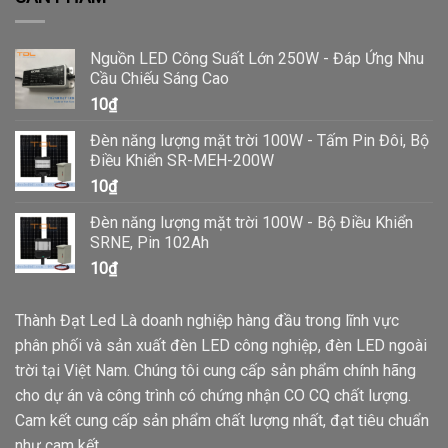
Đèn đường 60w kiểu lá
:Tuổi thọ của đèn LED đường phố
phải cao và phải đảm bảo tính liên tục.
Nguồn LED Công Suất Lớn 250W - Đáp Ứng Nhu
Cầu Chiếu Sáng Cao
Đèn đường 70w kiểu lá
: Thông thường đèn có thuổi thọ
10
₫
khoảng 40.000h ~ 60.000h và có khả năng hoạt động
trong môi trường thời tiết khắc nghiệt như nóng, ẩm…
Đèn năng lượng mặt trời 100W - Tấm Pin Đôi, Bộ
Điều Khiển SR-MEH-200W
Đèn đường 80w kiểu lá
:
Được thiết kế chuẩn theo IP66
10
₫
(chỉ số chống nước, chống bụi) giúp đèn sử dụng ở
Đèn năng lượng mặt trời 100W - Bộ Điều Khiển
ngoài trời tốt, có khả năng chống va đập, kín nước tốt.
SRNE, Pin 102Ah
10
₫
Đèn đường 90w kiểu lá
:
Đèn đường phố có độ bền và
tuổi thọ cao, ít phải thay thế, sữa chữa hơn các loại đèn
Thành Đạt Led Là doanh nghiệp hàng đầu trong lĩnh vực
truyền thống, lắp đặt dễ dàng, dễ sử dụng.
phân phối và sản xuất đèn LED công nghiệp, đèn LED ngoài
trời tại Việt Nam. Chúng tôi cung cấp sản phẩm chính hãng
Đèn đường 100w kiểu lá
: những tính năng vượt trội, mẫu
cho dự án và công trình có chứng nhận CO CQ chất lượng.
mã đa dạng, sử dụng dễ dàng mà độ bền lại cao, chiếu
Cam kết cung cấp sản phẩm chất lượng nhất, đạt tiêu chuẩn
sáng an toàn trong mọi môi trường,……
như cam kết.