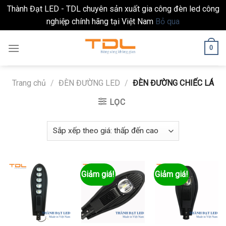
Thành Đạt LED - TDL chuyên sản xuất gia công đèn led công
nghiệp chính hãng tại Việt Nam
Bỏ qua
Skip
0
to
content
Trang chủ
/
ĐÈN ĐƯỜNG LED
/
ĐÈN ĐƯỜNG CHIẾC LÁ
LỌC
Giảm giá!
Giảm giá!