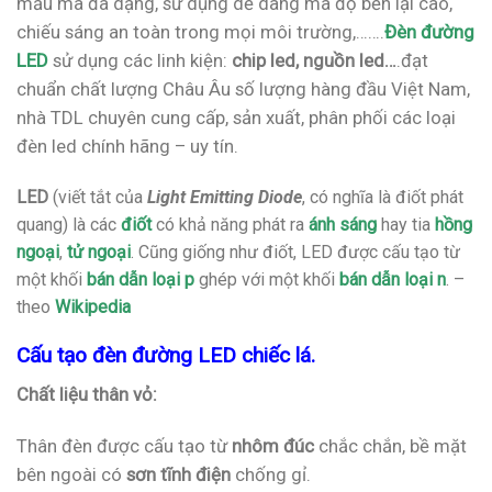
mẫu mã đa dạng, sử dụng dễ dàng mà độ bền lại cao,
chiếu sáng an toàn trong mọi môi trường,…….
Đèn đường
LED
sử dụng các linh kiện:
chip led, nguồn led…
.đạt
chuẩn chất lượng Châu Âu số lượng hàng đầu Việt Nam,
nhà TDL chuyên cung cấp, sản xuất, phân phối các loại
đèn led chính hãng – uy tín.
LED
(viết tắt của
Light Emitting Diode
, có nghĩa là điốt phát
quang) là các
điốt
có khả năng phát ra
ánh sáng
hay tia
hồng
ngoại
,
tử ngoại
. Cũng giống như điốt, LED được cấu tạo từ
một khối
bán dẫn loại p
ghép với một khối
bán dẫn loại n
. –
theo
Wikipedia
Cấu tạo đèn đường LED chiếc lá.
Chất liệu thân vỏ:
Thân đèn được cấu tạo từ
nhôm đúc
chắc chắn, bề mặt
bên ngoài có
sơn tĩnh điện
chống gỉ.