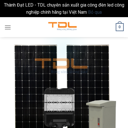
Thành Đạt LED - TDL chuyên sản xuất gia công đèn led công
nghiệp chính hãng tại Việt Nam
Bỏ qua
Skip
0
to
content