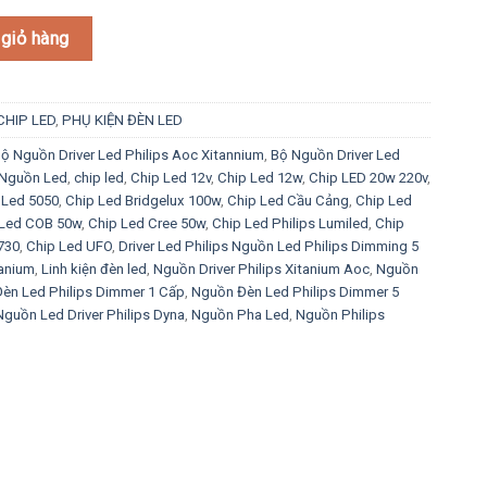
 Sáng Chuyên Nghiệp Cho Không Gian Lớn số lượng
giỏ hàng
CHIP LED
,
PHỤ KIỆN ĐÈN LED
ộ Nguồn Driver Led Philips Aoc Xitannium
,
Bộ Nguồn Driver Led
Nguồn Led
,
chip led
,
Chip Led 12v
,
Chip Led 12w
,
Chip LED 20w 220v
,
 Led 5050
,
Chip Led Bridgelux 100w
,
Chip Led Cầu Cảng
,
Chip Led
 Led COB 50w
,
Chip Led Cree 50w
,
Chip Led Philips Lumiled
,
Chip
730
,
Chip Led UFO
,
Driver Led Philips Nguồn Led Philips Dimming 5
tanium
,
Linh kiện đèn led
,
Nguồn Driver Philips Xitanium Aoc
,
Nguồn
èn Led Philips Dimmer 1 Cấp
,
Nguồn Đèn Led Philips Dimmer 5
Nguồn Led Driver Philips Dyna
,
Nguồn Pha Led
,
Nguồn Philips