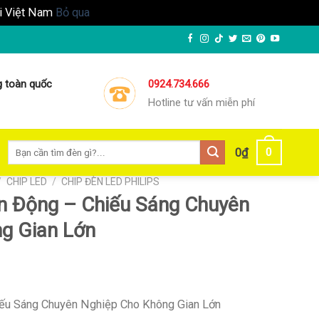
ại Việt Nam
Bỏ qua
g toàn quốc
0924.734.666
Hotline tư vấn miễn phí
Tìm
0
0
₫
kiếm:
/
CHIP LED
/
CHIP ĐÈN LED PHILIPS
n Động – Chiếu Sáng Chuyên
g Gian Lớn
iếu Sáng Chuyên Nghiệp Cho Không Gian Lớn