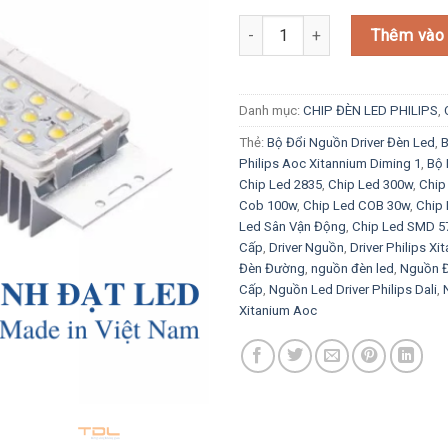
Chip LED Sân Vận Động – Chiếu
Thêm vào 
Danh mục:
CHIP ĐÈN LED PHILIPS
,
Thẻ:
Bộ Đổi Nguồn Driver Đèn Led
,
B
Philips Aoc Xitannium Diming 1
,
Bộ 
Chip Led 2835
,
Chip Led 300w
,
Chip
Cob 100w
,
Chip Led COB 30w
,
Chip
Led Sân Vận Động
,
Chip Led SMD 5
Cấp
,
Driver Nguồn
,
Driver Philips Xi
Đèn Đường
,
nguồn đèn led
,
Nguồn Đ
Cấp
,
Nguồn Led Driver Philips Dali
,
Xitanium Aoc