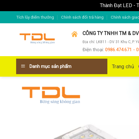
Thành Đạt LED - T
Skip
Tích lũy điểm thưởng
Chính sách đổi trả hàng
Chính sách gia
to
content
CÔNG TY TNHH TM & D
Địa chỉ: LK811 - DV 31 Khu C, P. 
Điện thoại
:
0986.474.671 - 0
Trang chủ
Danh mục sản phẩm