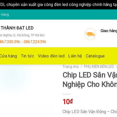
DL chuyên sản xuất gia công đèn led công nghiệp chính hãng t
o hàng
V THÀNH ĐẠT LED
Giao hàn
Yên Nghĩa, Q. Hà Đông, TP Hà Nội
867.330.396 - 0867.224.396
Cửa hàng
Tin tức
Video đèn led
Liên hệ
Catalogue
Trang chủ
/
PHỤ KIỆN ĐÈN LED
Chip LED Sân Vậ
Nghiệp Cho Khôn
10
₫
Chip LED Sân Vận Động – Ch