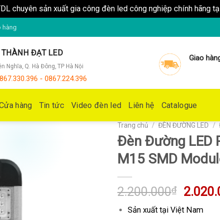
DL chuyên sản xuất gia công đèn led công nghiệp chính hãng t
o hàng
V THÀNH ĐẠT LED
Giao hàn
Yên Nghĩa, Q. Hà Đông, TP Hà Nội
867.330.396 - 0867.224.396
Cửa hàng
Tin tức
Video đèn led
Liên hệ
Catalogue
Trang chủ
/
ĐÈN ĐƯỜNG LED
/
Đèn Đường LED 
M15 SMD Modul
Giá
2.200.000
₫
2.020.
gốc
Sản xuất tại Việt Nam
là: