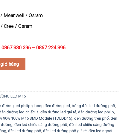
000₫.
là:
2.020.000₫.
s / Meanwell / Osram
ps/ Cree / Osram
 0867.330.396 – 0867.224.396
w 80w 90w 100w M15 SMD Module (TDLDD15) số lượng
giỏ hàng
ƯỜNG LED M15
n đường led philips
,
bóng đèn đường led
,
bóng đèn led đường phố
,
đèn đường led chiếc lá
,
đèn đường led giá rẻ
,
đèn đường led philip
,
0w 90w 100w M15 SMD Module (TDLDD15)
,
đèn đường trên phố
,
đèn
g đường
,
đèn led chiếu sáng đường phố
,
đèn led chiếu sáng đường
ường
,
đèn led đường phố
,
đèn led đường phố giá rẻ
,
đèn led ngoài