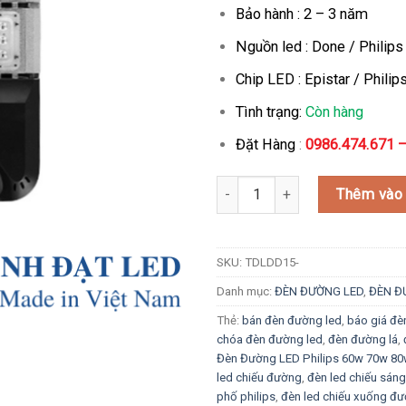
2.200.
Bảo hành : 2 – 3 năm
Nguồn led : Done / Philip
Chip LED : Epistar / Phili
Tình trạng:
Còn hàng
Đặt Hàng
:
0986.474.671 –
Đèn Đường LED Philips 60w 70
Thêm vào 
SKU:
TDLDD15-
Danh mục:
ĐÈN ĐƯỜNG LED
,
ĐÈN Đ
Thẻ:
bán đèn đường led
,
báo giá đè
chóa đèn đường led
,
đèn đường lá
,
Đèn Đường LED Philips 60w 70w 8
led chiếu đường
,
đèn led chiếu sán
phố philips
,
đèn led chiếu xuống đ