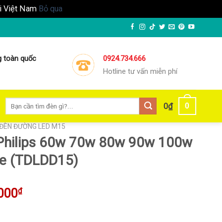
ại Việt Nam
Bỏ qua
g toàn quốc
0924.734.666
Hotline tư vấn miễn phí
Tìm
0
0
₫
kiếm:
ĐÈN ĐƯỜNG LED M15
Philips 60w 70w 80w 90w 100w
e (TDLDD15)
Giá
000
₫
hiện
tại