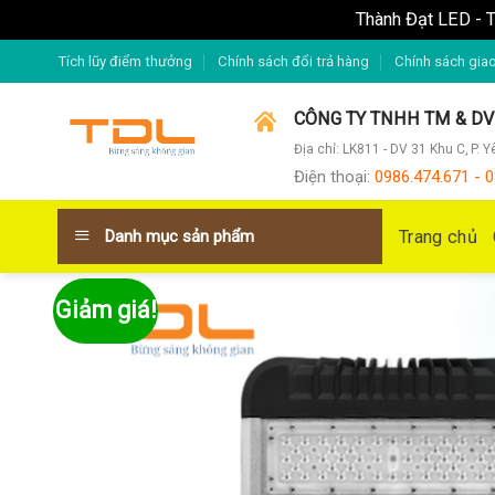
Thành Đạt LED - T
Skip
Tích lũy điểm thưởng
Chính sách đổi trả hàng
Chính sách gia
to
content
CÔNG TY TNHH TM & D
Địa chỉ: LK811 - DV 31 Khu C, P. 
Điện thoại
:
0986.474.671 - 0
Trang chủ
Danh mục sản phẩm
Giảm giá!