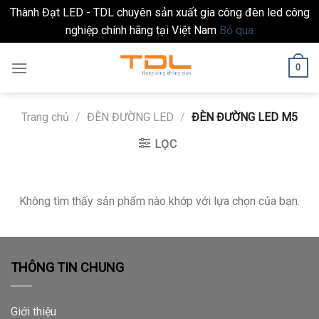
Thành Đạt LED - TDL chuyên sản xuất gia công đèn led công
nghiệp chính hãng tại Việt Nam
Bỏ qua
Skip
0
to
content
Trang chủ
/
ĐÈN ĐƯỜNG LED
/
ĐÈN ĐƯỜNG LED M5
LỌC
Không tìm thấy sản phẩm nào khớp với lựa chọn của bạn.
THÔNG TIN CHUNG
Giới thiệu