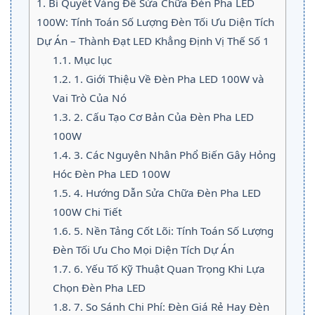
1.
Bí Quyết Vàng Để Sửa Chữa Đèn Pha LED
100W: Tính Toán Số Lượng Đèn Tối Ưu Diện Tích
Dự Án – Thành Đạt LED Khẳng Định Vị Thế Số 1
1.1.
Mục lục
1.2.
1. Giới Thiệu Về Đèn Pha LED 100W và
Vai Trò Của Nó
1.3.
2. Cấu Tạo Cơ Bản Của Đèn Pha LED
100W
1.4.
3. Các Nguyên Nhân Phổ Biến Gây Hỏng
Hóc Đèn Pha LED 100W
1.5.
4. Hướng Dẫn Sửa Chữa Đèn Pha LED
100W Chi Tiết
1.6.
5. Nền Tảng Cốt Lõi: Tính Toán Số Lượng
Đèn Tối Ưu Cho Mọi Diện Tích Dự Án
1.7.
6. Yếu Tố Kỹ Thuật Quan Trọng Khi Lựa
Chọn Đèn Pha LED
1.8.
7. So Sánh Chi Phí: Đèn Giá Rẻ Hay Đèn