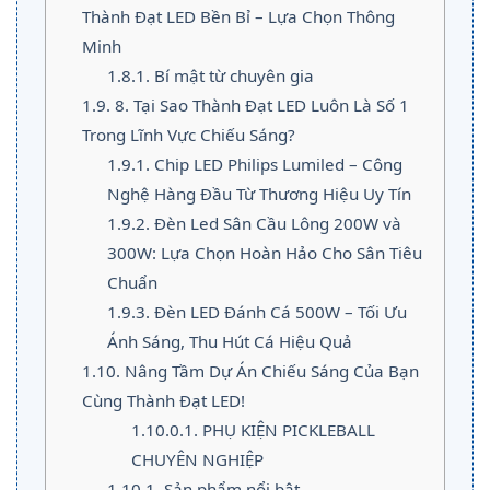
Thành Đạt LED Bền Bỉ – Lựa Chọn Thông
Minh
1.8.1.
Bí mật từ chuyên gia
1.9.
8. Tại Sao Thành Đạt LED Luôn Là Số 1
Trong Lĩnh Vực Chiếu Sáng?
1.9.1.
Chip LED Philips Lumiled – Công
Nghệ Hàng Đầu Từ Thương Hiệu Uy Tín
1.9.2.
Đèn Led Sân Cầu Lông 200W và
300W: Lựa Chọn Hoàn Hảo Cho Sân Tiêu
Chuẩn
1.9.3.
Đèn LED Đánh Cá 500W – Tối Ưu
Ánh Sáng, Thu Hút Cá Hiệu Quả
1.10.
Nâng Tầm Dự Án Chiếu Sáng Của Bạn
Cùng Thành Đạt LED!
1.10.0.1.
PHỤ KIỆN PICKLEBALL
CHUYÊN NGHIỆP
1.10.1.
Sản phẩm nổi bật