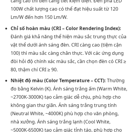
càng cao thì đèn càng tiết kiệm điện. Đèn pha LED
100W chất lượng cao có thể đạt hiệu suất từ 120
Lm/W đến hơn 150 Lm/W.
Chỉ số hoàn màu (CRI – Color Rendering Index):
Đánh giá khả năng thể hiện màu sắc trung thực của
vật thể dưới ánh sáng đèn. CRI càng cao (tiệm cận
100) thì màu sắc càng chân thực. Với các ứng dụng
đòi hỏi độ chính xác màu sắc, cần chọn đèn có CRI ≥
80, thậm chí CRI ≥ 90.
Nhiệt độ màu (Color Temperature – CCT):
Thường
đo bằng Kelvin (K). Ánh sáng trắng ấm (Warm White,
~2700K-3000K) tạo cảm giác dễ chịu, phù hợp cho
không gian thư giãn. Ánh sáng trắng trung tính
(Neutral White, ~4000K) phù hợp cho văn phòng,
nhà xưởng. Ánh sáng trắng lạnh (Cool White,
~5000K-6500K) tạo cảm giác tỉnh táo, phù hợp cho